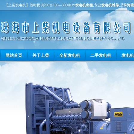
【上柴发电机】随时提供200台100—3000KW
发电机出租
,专业
发电机维修
,是
珠海
网站首页
关于上柴
全新发电机
二手发电机
发电机